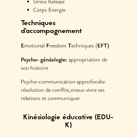
Stress Release
Corps Energie
Techniques
d’accompagnement
E
motional
F
reedom
T
echniques (
EFT)
Psycho- généalogie:
appropriation de
son histoire
Psycho-communication approfondie:
résolution de conflits,mieux vivre ses
relations et communiquer
Kinésiologie éducative (EDU-
K)